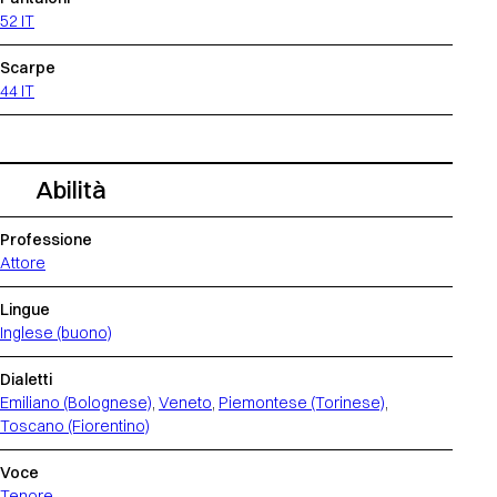
52 IT
Scarpe
44 IT
Abilità
Professione
Attore
Lingue
Inglese (buono)
Dialetti
Emiliano (Bolognese)
,
Veneto
,
Piemontese (Torinese)
,
Toscano (Fiorentino)
Voce
Tenore