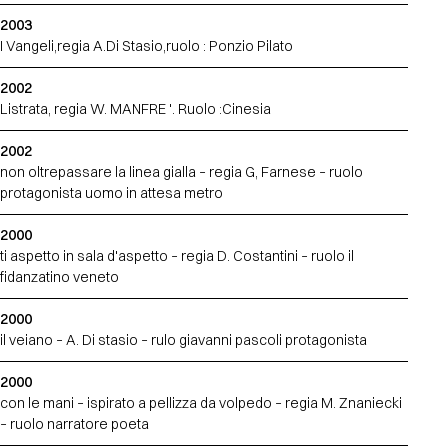
2003
I Vangeli,regia A.Di Stasio,ruolo : Ponzio Pilato
2002
Listrata, regia W. MANFRE '. Ruolo :Cinesia
2002
non oltrepassare la linea gialla – regia G, Farnese – ruolo
protagonista uomo in attesa metro
2000
ti aspetto in sala d'aspetto – regia D. Costantini – ruolo il
fidanzatino veneto
2000
il veiano – A. Di stasio – rulo giavanni pascoli protagonista
2000
con le mani – ispirato a pellizza da volpedo – regia M. Znaniecki
– ruolo narratore poeta