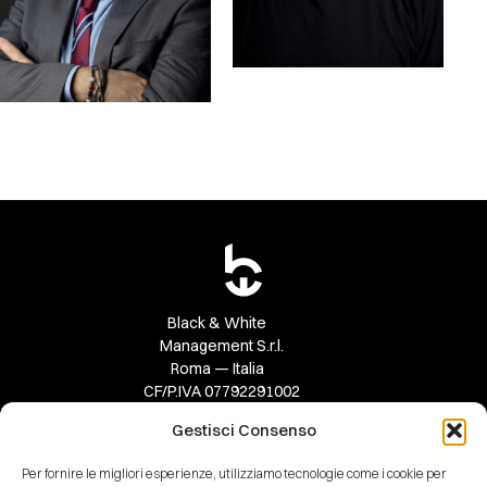
Black & White
Management S.r.l.
Roma — Italia
CF/P.IVA 07792291002
Gestisci Consenso
T +39 06 65 24 264
info@blackewhite.com
Per fornire le migliori esperienze, utilizziamo tecnologie come i cookie per