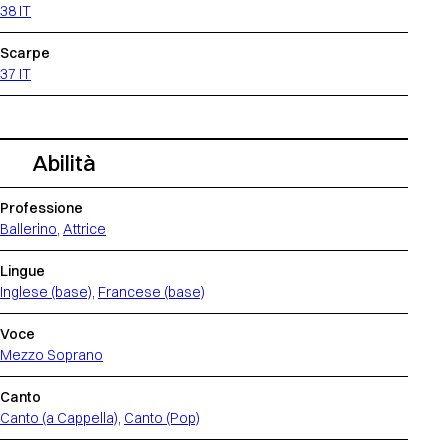
38 IT
Scarpe
37 IT
Abilità
Professione
Ballerino
,
Attrice
Lingue
Inglese (base)
,
Francese (base)
Voce
Mezzo Soprano
Canto
Canto (a Cappella)
,
Canto (Pop)