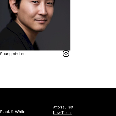
Seungmin Lee
Attori sul set
Black & White
New Talent