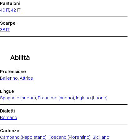
Pantaloni
40 IT
,
42 IT
Scarpe
38 IT
Abilità
Professione
Ballerino
,
Attrice
Lingue
Spagnolo (buono)
,
Francese (buono)
,
Inglese (buono)
Dialetti
Romano
Cadenze
Campano (Napoletano)
,
Toscano (Fiorentino)
,
Siciliano
,